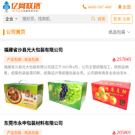
4000-597-400
全国
企业
搜索
登录/注册
公司黄页
纸品包装
福建省沙县光大包装有限公司
257045
产品包装 - 纸品包装
福建省沙县光大包装有限公司成立于2003年4月，公司主营纸箱加工，纸制品销
售，纸箱包装装潢印刷，纸箱设计等纸箱包装业务。公司拥有两条全自动流水作
业生产线，WCX-1600五层瓦楞纸板自动生产线和单面纸板生产线，能生产各种
规格的纸制品包装箱。 所生产的产品BS-BD类瓦楞纸箱按福建省工业产品
执行的国家标准GB654-86生产，符合GB6543-86国家标准，经省质量监督检验站
及省商品出入境检验检疫局检验，BD-1.1瓦楞纸箱为优等品，质量稳定，品质优
良，属同类产品先进水平。
东莞市永申包装材料有限公司
205801
产品包装 - 纸品包装