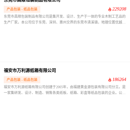
229208
产品包装 - 纸品包装
东莞市昌顺包装制品有限公司是集开发、设计、生产于一体的专业木制工艺品的
生产厂家。本公司位于东莞、深圳、惠州交界的东莞市清溪镇，地理位置优越，
方便交通到深圳，广州和香港。
福安市万利源纸箱有限公司
186264
产品包装 - 纸品包装
福安市万利源纸箱有限公司创建于2005年，由福建黄金源包装有限公司分立。是
一家集研发、设计、制造、销售各类纸板、纸箱、彩盒等纸品包装的企业。公司
拥有日本三菱七层瓦楞纸板生产线，日本小森五色全张胶印机，台湾产全自动水
印模切机，自动水印三色开槽机，自动模切机，自动裱胶机，自动钉箱机，自动
糊箱机等全套自动化的纸箱制造设备,配备全套纸箱检测设备可对原材料与成品
箱性能进行全面检测。 万利源纸箱目前公司主要生产各种楞型的三层、五层、
七层纸板纸箱、彩箱、彩盒。广泛配套机电，食品，水产，茶叶，医药，保健器
材，特色农产品等行业的包装企业。