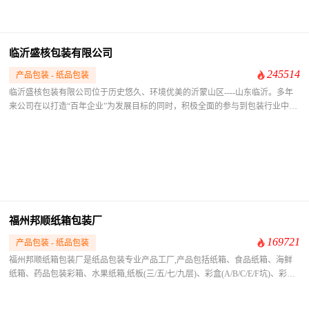
管理水平，质量管理责任到位，奖罚分明。吸收国内外先进经验和技术，不合格
的产品不出厂，打破原有的产品结构，使产品上档次，并不断开发多元化的新型
环保产品，适应当今日益增长的环保潮，使我厂的产量逐年提高，销售额不断增
加。 陕西大成包装有限公司承诺，我们会给新老客户提供质优、价廉的产品
临沂盛核包装有限公司
和完善满意的售后服务。商海无崖，让我们共同把握发展的机遇。公司本着“以
245514
产品包装 - 纸品包装
质量求生存，持续改进管理，争创一流企业，赢得顾客满意”的方针，强化企业
素质，塑造企业形象，创新包装品牌，建立了产品质量管理体系，受到了新老客
临沂盛核包装有限公司位于历史悠久、环境优美的沂蒙山区----山东临沂。多年
户的信任和好评。本公司对产品质量和各项服务一诺千金，愿与新老朋友精诚合
来公司在以打造“百年企业”为发展目标的同时，积极全面的参与到包装行业中
作，共创事业未来。我公司诚挚期待和热忱欢迎各方朋友前来咨询、洽谈业务、
来，以务实的作风，稳定的质量赢得周边客户的一致认可。公司专业制作生产各
共谋发展。
种规格纸箱、纸盒、彩箱、彩盒、高档礼盒、1-12邮政纸箱（大量现货）等包装
制品。是一家集生产、制作于一体的现代化印刷企业。
福州邦顺纸箱包装厂
169721
产品包装 - 纸品包装
福州邦顺纸箱包装厂是纸品包装专业产品工厂,产品包括纸箱、食品纸箱、海鲜
纸箱、药品包装彩箱、水果纸箱,纸板(三/五/七/九层)、彩盒(A/B/C/E/F坑)、彩纸
来料加工等产品专业生产加工厂，公司拥有完整、科学的质量管理体系。以诚
信、实力和产品质量获得业界的认可。