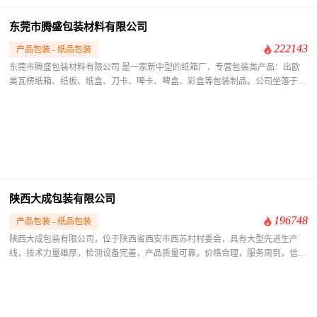
东莞市腾盛包装材料有限公司
222143
产品包装 - 纸品包装
东莞市腾盛包装材料有限公司 是一家新中型的纸箱厂，专营包装类产品：出欧
美瓦楞纸箱、纸板、纸盒、刀卡、啤卡、啤盒、彩盒等包装制品。公司坐落于广
东省东莞市大岭山镇杨屋第一工业区，交通十分方便。 腾盛以“顾客至上，锐意
进取”的经营理念，坚持“客户至上”的原则为广大客户提供优良服务，与广大客
户携手共进，开拓美好的前景！ 腾盛一直坚持“完善自我、出类拔萃”的信条，决
不自大和守旧。我们全力以赴使自己的对包装材料领域的专注和经济实力一天比
一天进步。
陕西大成包装有限公司
196748
产品包装 - 纸品包装
陕西大成包装有限公司，位于陕西省西安市西苏村村委会，具有大型先进生产
线，技术力量雄厚，检测设备完善，产品质量可靠，价格合理，服务周到，信誉
良好。 主要生产各种规格中高档纸箱、纸盒、彩色包装箱、精品礼盒，适用
于各种规格的工业产品、农副产品，饮料，水产品，食品，内外包装等。 公
司十分注重科技投入和科技创新，重视人才引进和技术引进工作，为了改进包装
工艺，提高服务质量，加强质量控制意识，我厂一直在不断提高企业整体素质和