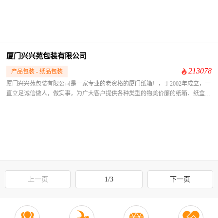
厦门兴兴苑包装有限公司
213078
产品包装 - 纸品包装
厦门兴兴苑包装有限公司是一家专业的老资格的厦门纸箱厂，于2002年成立，一
直立足诚信做人，做实事，为广大客户提供各种类型的物美价廉的纸箱、纸盒、
纸板、蜂窝栈板、纸护角等产品及服务，并赢得了广大客户的好评与信赖，有些
客户已经合作了有十多年的历史了。
上一页
1/3
下一页