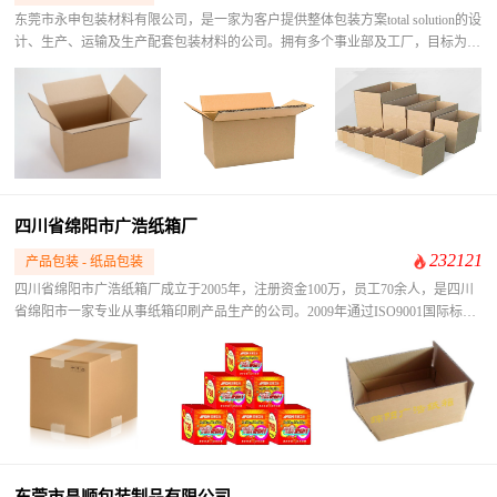
东莞市永申包装材料有限公司，是一家为客户提供整体包装方案total solution的设
计、生产、运输及生产配套包装材料的公司。拥有多个事业部及工厂，目标为打
造专业包装一体化及服务一体化的实业公司，集团主要业务函盖：纸板、重型纸
箱、防水防潮纸箱、代木纸箱、特殊纸箱、AAA重型纸箱、彩盒、说明书、EPE
珍珠棉，聚酯泡棉产品、等包装类材料。
四川省绵阳市广浩纸箱厂
232121
产品包装 - 纸品包装
四川省绵阳市广浩纸箱厂成立于2005年，注册资金100万，员工70余人，是四川
省绵阳市一家专业从事纸箱印刷产品生产的公司。2009年通过ISO9001国际标准
质量体系认证及6S管理。公司的产品主要用于服装、食品、药品、机械设备、电
子电器等各类产品。优秀的员工，先进的技术，精良的设备，严格系统的管理是
公司得以不断发展壮大、产品赢得市场好评的根本所在。“精美、品质、专业”是
我们的生产精神和服务理念。
东莞市昌顺包装制品有限公司