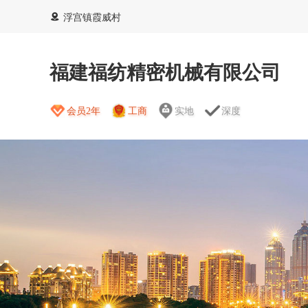
浮宫镇霞威村
福建福纺精密机械有限公司
会员2年
工商
实地
深度