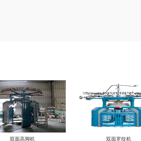
双面高脚机
双面罗纹机