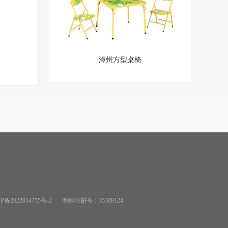
漳州方型桌椅
备2022014755号-2
商标注册号：35309124