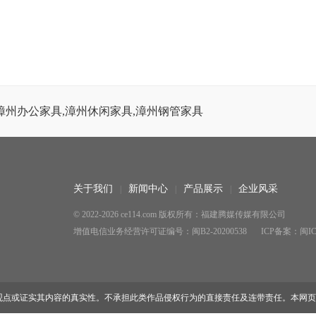
漳州办公家具,漳州休闲家具,漳州钢管家具
关于我们
新闻中心
产品展示
企业风采
© 2022-2026 ce114.com 版权所有：福建腾媒传媒有限公司
增值电信业务经营许可证编号：闽B2-20200538
ICP备案：闽ICP
观点或证实其内容的真实性。不承担此类作品侵权行为的直接责任及连带责任。本网页