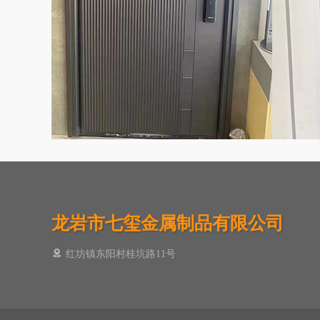
龙岩市七玺金属制品有限公司
红坊镇东阳村桂坑路11号