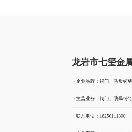
流的前沿风景。公司产品选
体现出企业定位一致性和融
由此产品遍及国内各大城市
此作为内在的厚重人文，与
一起为社会各界精英量身定
。并以蓬勃朝气之势，携手
龙岩市七玺金
· 企业品牌：铜门、防爆铸
· 主营业务：铜门、防爆铸
· 联系电话：18250111800