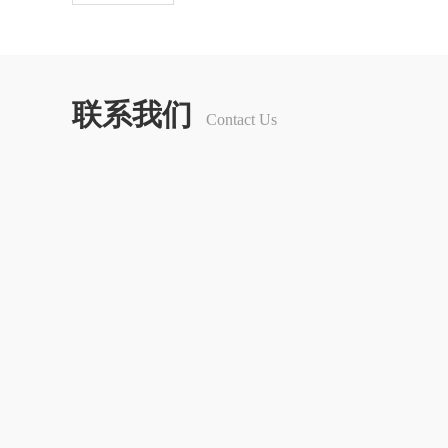
公司自成立以来，不断自主创新，多次塑造了门业潮
材***特考究，制作精细精心，服务周到周全，多方
洽性，从而赢得了业界和广大尊贵消费群体的赞誉。
联系我们
Contact Us
和豪华别墅楼盘，及海外10多个国家。禾慕铜门将以
众多的具备生命慧根和审美意识及经济价值观的商家
制精良产品。以彰显身份，实现心灵渴望的人生价值
共创互赢而美好的未来。