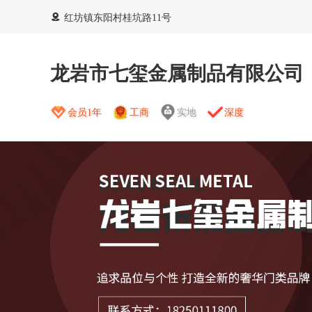
红坊镇东阳村桂坑路11号
龙岩市七玺金属制品有限公司
会员1年
工商
实地
深度