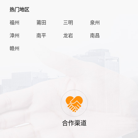
热门地区
福州
莆田
三明
泉州
漳州
南平
龙岩
南昌
赣州
合作渠道