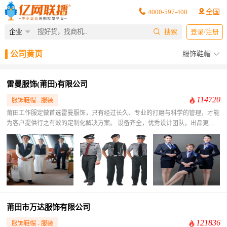
4000-597-400
全国
企业
搜索
登录/注册
公司黄页
服饰鞋帽
雷曼服饰(莆田)有限公司
114720
服饰鞋帽 - 服装
​莆田工作服定做首选雷曼服饰，只有经过长久、专业的打磨与科学的管理，才能
为客户提供行之有效的定制化解决方案。 ​设备齐全，优秀设计团队，出品更完
美；环保印染，舒适健康，严格监管，工厂拿货，没有中间商赚差价，让您省心
放心。 ​提供既时髦又能兼具舒适度与实用性的工作服，为员工们营造舒适的工
作环境，能让员工以专业的姿态为顾客提供优质的服务，从而在与顾客之间的连
接点上帮助企业树立专业的形象， 这才是工作服的主要作用。
莆田市万达服饰有限公司
121836
服饰鞋帽 - 服装