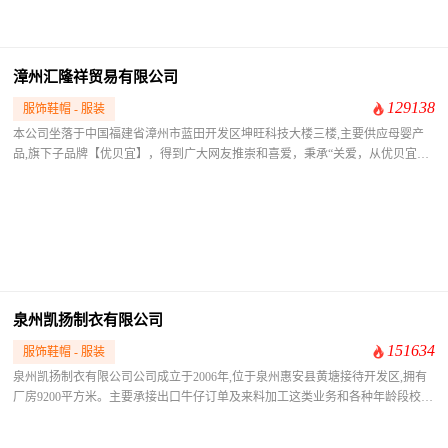
当代时尚的线条美。
漳州汇隆祥贸易有限公司
129138
服饰鞋帽 - 服装
​本公司坐落于中国福建省漳州市蓝田开发区坤旺科技大楼三楼,主要供应母婴产
品,旗下子品牌【优贝宜】，得到广大网友推崇和喜爱，秉承“关爱，从优贝宜开
始”的口号，为宝宝提供**质**的服务~欢迎惠顾！
泉州凯扬制衣有限公司
151634
服饰鞋帽 - 服装
​泉州凯扬制衣有限公司公司成立于2006年,位于泉州惠安县黄塘接待开发区,拥有
厂房9200平方米。主要承接出口牛仔订单及来料加工这类业务和各种年龄段校服
的设计、生产。还承接订做工厂，宾馆、酒楼、商场等各种高、中、低档职业服
装；除拥有完善配套的制衣设备，同时兼营洗水业务，并配套有喷砂、磨砂、手