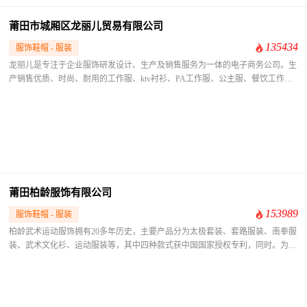
莆田市城厢区龙丽儿贸易有限公司
135434
服饰鞋帽 - 服装
​龙丽儿是专注于企业服饰研发设计、生产及销售服务为一体的电子商务公司。生
产销售优质、时尚、耐用的工作服、ktv衬衫、PA工作服、公主服、餐饮工作服
和技师服等，也可加工定制工作制服，品质有保证，值得信赖！龙丽儿制服，下
班也爱穿~
莆田柏龄服饰有限公司
153989
服饰鞋帽 - 服装
​柏龄武术运动服饰拥有20多年历史，主要产品分为太极套装、套路服装、南拳服
装、武术文化衫、运动服装等，其中四种款式获中国国家授权专利，同时。为响
应国家“阳光体育运动计划”，特别开发学生太极拳套装及学生武术运动服装系
列，尤其适宜团体定制及各单位其他活动项目需要。 ​柏龄品牌服装制作经过20
多年的不断完善发展，融中华民族传统手工制作工艺和现代先进设备的制衣工艺
为一体，精工制作，产品风格潇洒飘逸、具有典雅的中国传统古典服饰美，兼有