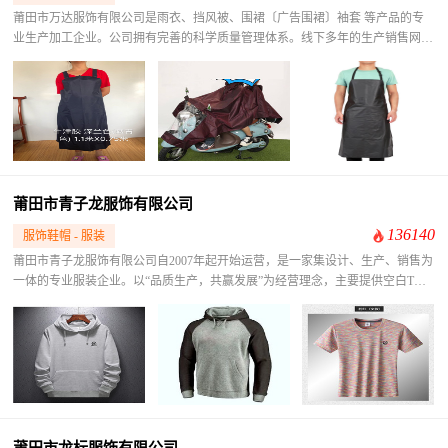
​莆田市万达服饰有限公司是雨衣、挡风被、围裙〔广告围裙〕袖套 等产品的专
业生产加工企业。公司拥有完善的科学质量管理体系。线下多年的生产销售网络
为企业积累了丰富的实力 产品质量在业界得到一致的认可。欢迎各界朋友莅临
参观、指导和业务洽谈。
莆田市青子龙服饰有限公司
136140
服饰鞋帽 - 服装
莆田市青子龙服饰有限公司自2007年起开始运营，是一家集设计、生产、销售为
一体的专业服装企业。以“品质生产，共赢发展”为经营理念，主要提供空白T
恤、卫衣、童装等系列服装的定制生产与销售，为众多外贸商家、跨境电商提供
优质货源，为个人、企业提供专业化的服装定制服务，以专注的心态和执著的精
神立足服装实业。 青子龙服饰的核心团队拥有30多年的服装从业经验，严格管
控每个供应链环节。从优质原材料的精选，经过精湛工艺的加工，最后到每个成
品的诞生，重视每个细节，力求完美。十多年来，青子龙服饰与多家企业、商户
达成合作，并注册了“青子龙”品牌商标，自主产品畅销国内外，在本土企业中树
立了良好的品牌形象。公司正持续推进“标准化、多元化、国际化”战略，不断研
发和投资新产品，致力于打造中国乃至国际知名的自主服装品牌。
莆田市龙标服饰有限公司