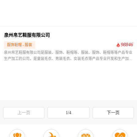
擦、喷马骝、猫须等各式各样的手工艺加工的车间。环保方面，公司还设有污水
处理的设施工程及气锅炉，拥有250名员工，现已拥有多个外加工点。本公司一
直本着“质量、信誉至上”的宗旨用心经营和发展，赢得了新老客户得信赖和支
持。公司秉承"顾客至上，锐意进取"的经营理念，坚持"客户"的原则为广大客户
提供优质的服务。
泉州帛艺鞋服有限公司
98846
服饰鞋帽 - 服装
​泉州帛艺鞋服有限公司是服装、服饰、鞋帽等、服装、服饰、鞋帽等等产品专业
生产加工的公司，是童装毛衣、男装毛衣、女装毛衣等产品专业开发和生产加工
的公司，拥有完整、科学的质量管理体系。泉州帛艺鞋服有限公司的诚信、实力
和产品质量获得业界的认可。欢迎各界朋友莅临参观、指导和业务洽谈。
上一页
1/4
下一页