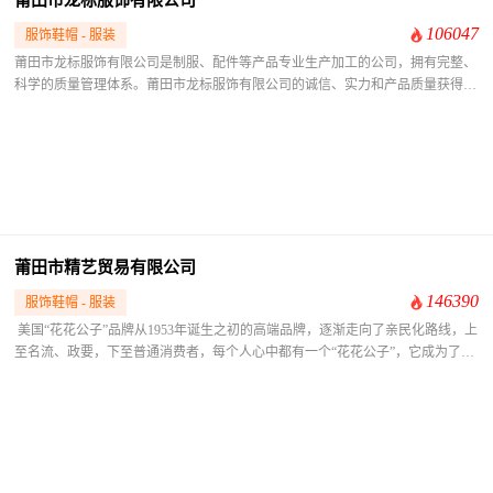
106047
服饰鞋帽 - 服装
​莆田市龙标服饰有限公司是制服、配件等产品专业生产加工的公司，拥有完整、
科学的质量管理体系。莆田市龙标服饰有限公司的诚信、实力和产品质量获得业
界的认可。欢迎各界朋友莅临参观、指导和业务洽谈。
莆田市精艺贸易有限公司
146390
服饰鞋帽 - 服装
​ ​美国“花花公子”品牌从1953年诞生之初的高端品牌，逐渐走向了亲民化路线，上
至名流、政要，下至普通消费者，每个人心中都有一个“花花公子”，它成为了全
球最受欢迎的品牌之一。 1973年，“花花公子”品牌经过高速发展之后，定位不清
晰的问题逐渐凸现出来，高端客户不断流失。为了满足高端消费者的需求，创始
人休·赫夫纳又在“花花公子”品牌的基础上孕育出了尊贵系列——“VIP花花公子”
和“花花公子GOLF”系列，以时尚的款式、精选的面料和顶级的做工享誉欧美市
场。正是这份创意精神加上对享受品质生活的独到理解，成就“美国花花公子”辉
煌的今天和充满想象的明天。